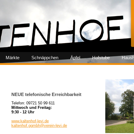
Märkte
Schnäppchen
Äpfel
Hofstube
Haush
NEUE telefonische Erreichbarkeit
Telefon: 09721 50 99 611
Mittwoch und Freitag:
9:30 - 12 Uhr
www.kaltenhof-levi.de
kaltenhof.ggmbh@verein-levi.de